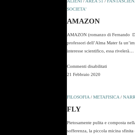
ALIENI
/
AREA 51
/
FANTASCIEN
SOCIETA'
AMAZON
AMAZON (romanzo di Fernando De Be
professori dell’Alma Mater fa un’im
interesse scientifico, essa rivelerà…
su
Commenti disabilitati
AMAZON
21 Febbraio 2020
FILOSOFIA
/
METAFISICA
/
NARR
FLY
Pietosamente pulita e composta nella
sofferenza, la piccola micina sfinit