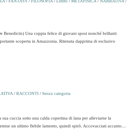
ZA
/
FANTASY
/
FILOSOFIA
/
LIBRI
/
METAFISICA
/
NARRATIVA
/
nedictis) Una coppia felice di giovani sposi nonché brillanti
portante scoperta in Amazzonia. Ritenuta dapprima di esclusivo
ATIVA
/
RACCONTI
/
Senza categoria
 sua cuccia sotto una calda copertina di lana per alleviarne la
a emise un ultimo flebile lamento, quindi spirò. Accovacciati accanto…